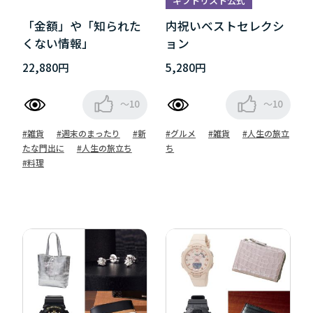
ギフトリスト公式
「金額」や「知られた
内祝いベストセレクシ
くない情報」
ョン
22,880円
5,280円
～10
～10
#雑貨
#週末のまったり
#新
#グルメ
#雑貨
#人生の旅立
たな門出に
#人生の旅立ち
ち
#料理