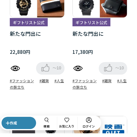
ギフトリスト公式
ギフトリスト公式
新たな門出に
新たな門出に
22,880円
17,380円
～10
～10
#ファッション
#雑貨
#人生
#ファッション
#雑貨
#人生
の旅立ち
の旅立ち
作成
検索
お気に入り
ログイン