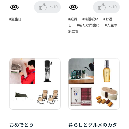
～10
～10
#誕生日
#雑貨
#結婚祝い
#お返
し
#新たな門出に
#人生の
旅立ち
おめでとう
暮らしとグルメのカタ