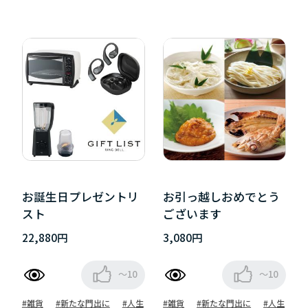
お誕生日プレゼントリ
お引っ越しおめでとう
スト
ございます
22,880円
3,080円
～10
～10
#雑貨
#新たな門出に
#人生
#雑貨
#新たな門出に
#人生