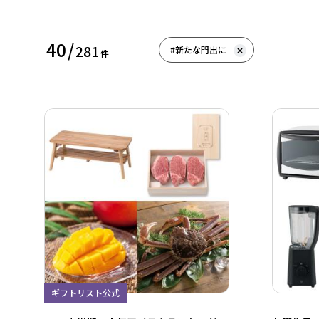
40
/
281
#新たな門出に
件
ギフトリスト公式