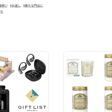
婚祝い
#お返し
#新たな門出に
立ち