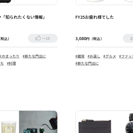
や「知られたくない情報」
FY25お疲れ様でした
3,080
～10
（税込）
円（税込）
末のまったり
#新たな門出に
#雑貨
#お返し
#グルメ
#ファッ
立ち
#料理
#新たな門出に