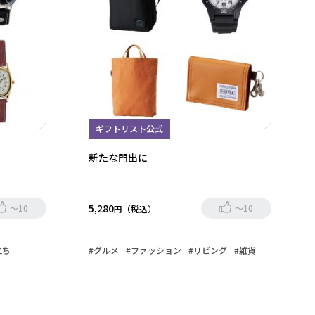
ギフトリスト公式
新たな門出に
5,280
～10
～10
円（税込）
立ち
#グルメ
#ファッション
#リビング
#雑貨