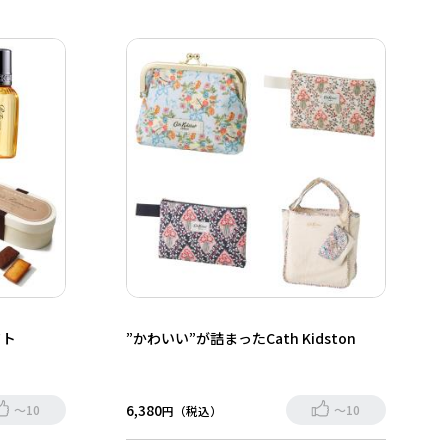
フト
”かわいい”が詰まったCath Kidston
6,380
～10
～10
円（税込）