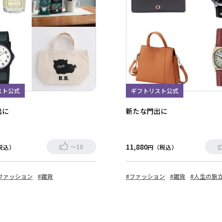
スト公式
ギフトリスト公式
出に
新たな門出に
11,880
～10
税込）
円（税込）
ファッション
#雑貨
#ファッション
#雑貨
#人生の旅