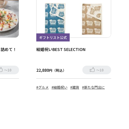
ギフトリスト公式
と詰めて！
結婚祝いBEST SELECTION
22,880
～10
～10
円（税込）
#グルメ
#結婚祝い
#雑貨
#新たな門出に