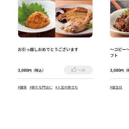
お引っ越しおめでとうございます
～コピー
フト
3,080
3,080
～10
円（税込）
円（
#雑貨
#新たな門出に
#人生の旅立ち
#誕生日