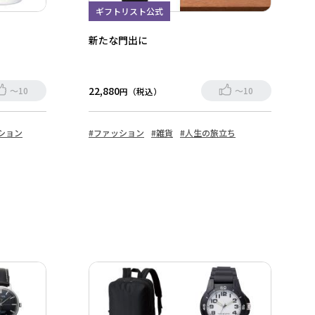
ギフトリスト公式
新たな門出に
22,880
～10
～10
円（税込）
ション
#ファッション
#雑貨
#人生の旅立ち