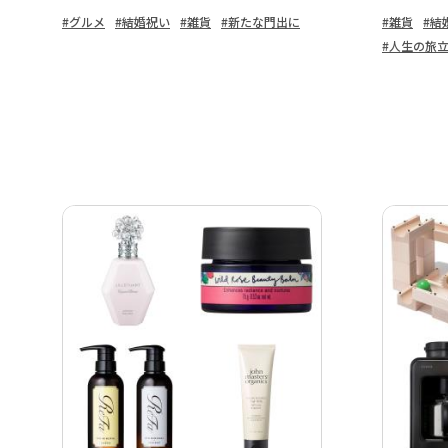
#グルメ
#結婚祝い
#雑貨
#新たな門出に
#雑貨
#結
#人生の旅