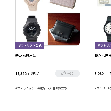
ギフトリスト公式
ギフトリ
新たな門出に
新たな門
17,380
3,080
～10
円（税込）
円（
#ファッション
#雑貨
#人生の旅立ち
#グルメ
#