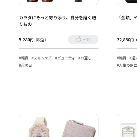
カラダにそっと寄り添う、自分を磨く贈
「金額」
りもの
5,280
22,880
～10
円（税込）
円
#雑貨
#スキンケア
#ビューティ
#お返し
#雑貨
#週
#母の日
#人生の旅