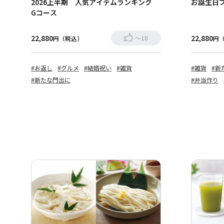
2026上半期 人気アイテムランキング
お誕生日
Gコース
22,880
22,880
～10
円（税込）
円
#お返し
#グルメ
#結婚祝い
#雑貨
#雑貨
#新
#新たな門出に
#弁当作り