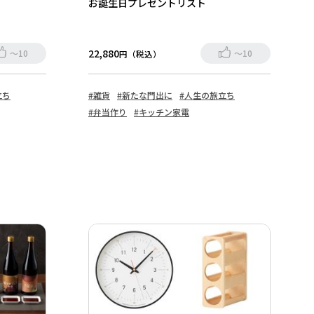
お誕生日プレゼントリスト
22,880
～10
～10
円（税込）
立ち
#雑貨
#新たな門出に
#人生の旅立ち
#弁当作り
#キッチン家電