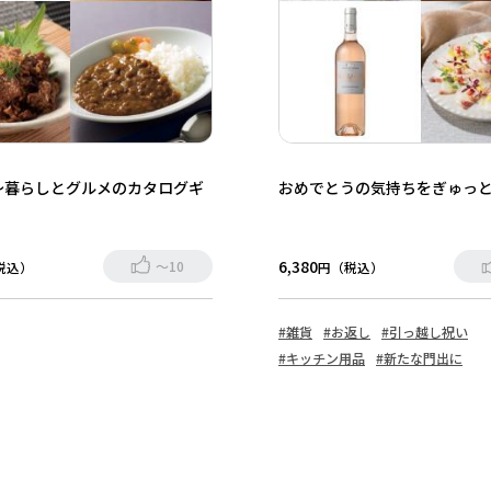
～暮らしとグルメのカタログギ
おめでとうの気持ちをぎゅっ
6,380
～10
税込）
円（税込）
#雑貨
#お返し
#引っ越し祝い
#キッチン用品
#新たな門出に