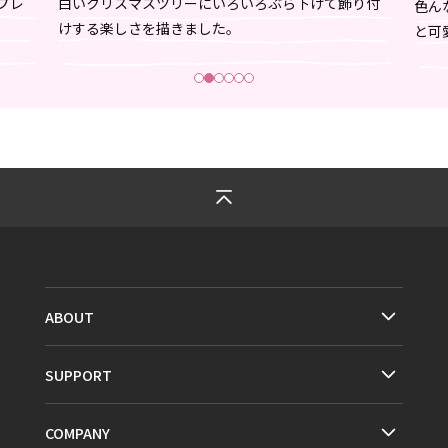
プレ
白いクリスマスツリーにいろいろぶら下げて飾り付
色ん
けする楽しさを描きました。
と可
ABOUT
SUPPORT
COMPANY