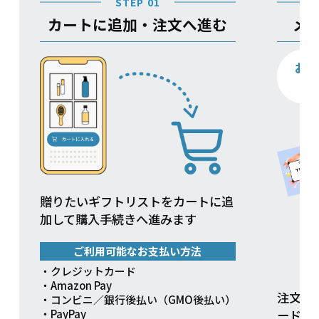
STEP 01
カートに追加・注文へ進む
メ
お
贈りたいギフトリストをカートに追
加して購入手続きへ進みます
ご利用可能なお支払い方法
・クレジットカード
・Amazon Pay
注文方
・コンビニ／銀行後払い（GMO後払い）
ードを
・PayPay