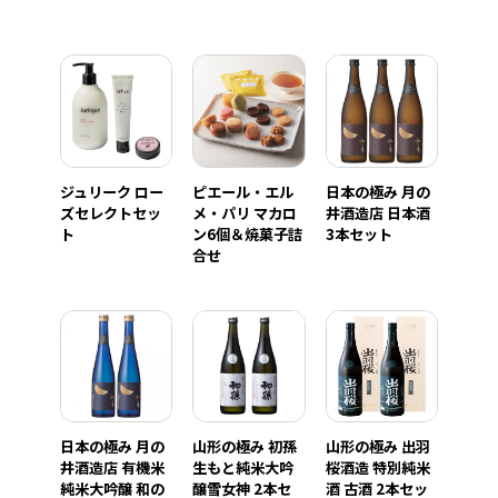
ジュリーク ロー
ピエール・エル
日本の極み 月の
ズセレクトセッ
メ・パリ マカロ
井酒造店 日本酒
ト
ン6個＆焼菓子詰
3本セット
合せ
日本の極み 月の
山形の極み 初孫
山形の極み 出羽
井酒造店 有機米
生もと純米大吟
桜酒造 特別純米
純米大吟醸 和の
醸雪女神 2本セ
酒 古酒 2本セッ