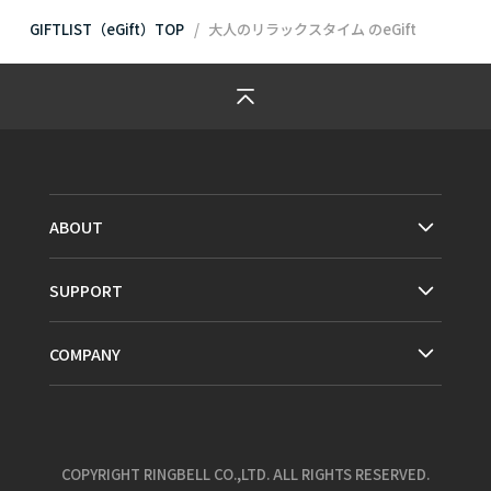
GIFTLIST（eGift）TOP
大人のリラックスタイム
のeGift
ABOUT
SUPPORT
COMPANY
COPYRIGHT RINGBELL CO.,LTD. ALL RIGHTS RESERVED.