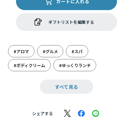
カートに入れる
ギフトリストを編集する
#アロマ
#グルメ
#スパ
#ボディクリーム
#ゆっくりランチ
#リラックス
#映え集めました
すべて見る
#感謝の気持ち
#結婚祝い
#雑貨
#週末のまったり
#食事券
#体験
シェアする
#大人の癒し
#特別な君へ
#日帰り温泉