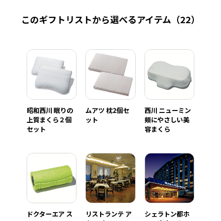
このギフトリストから選べるアイテム
（22）
昭和西川 眠りの
ムアツ 枕2個セ
西川 ニューミン
上質まくら２個
ット
頬にやさしい美
セット
容まくら
ドクターエア ス
リストランテ ア
シェラトン都ホ