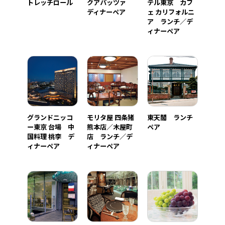
トレッチロール
クアパッツァ
テル東京 カフ
ディナーペア
ェ カリフォルニ
ア ランチ／デ
ィナーペア
グランドニッコ
モリタ屋 四条猪
東天閣 ランチ
ー東京 台場 中
熊本店／木屋町
ペア
国料理 桃李 デ
店 ランチ／デ
ィナーペア
ィナーペア