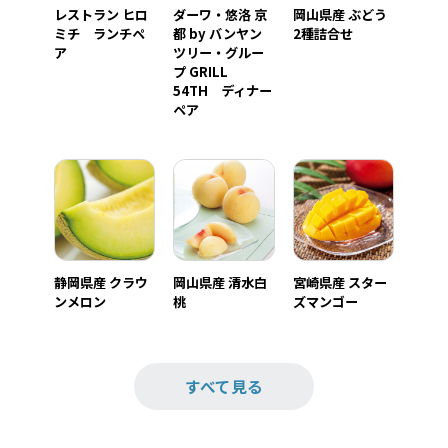
レストラン ヒロ
ダーワ・悠洛 京
岡山県産 ぶどう
ミチ ランチペ
都 by バンヤン
2種詰合せ
ア
ツリー・グルー
プ GRILL
54TH ディナー
ペア
静岡県産 クラウ
岡山県産 清水白
宮崎県産 スター
ンメロン
桃
ズマンゴー
すべて見る