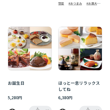
惣菜
#おつまみ
#お酒大好
き
#ストレス発散
#ワイ
ン
#辛党
#日本酒
#母の
日
#癒しアイテム
お誕生日
ほっと一息リラックス
してね
5,280円
6,380円