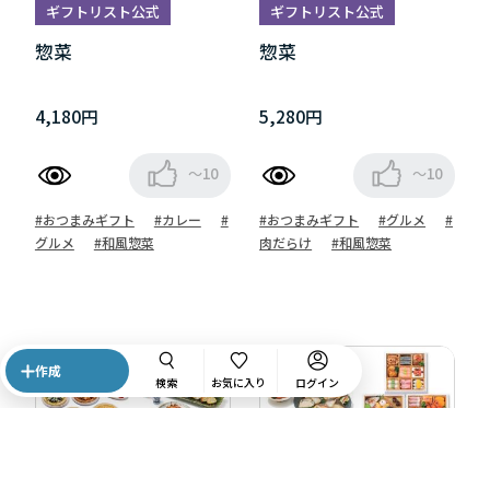
ギフトリスト公式
ギフトリスト公式
惣菜
惣菜
4,180円
5,280円
～10
～10
#おつまみギフト
#カレー
#
#おつまみギフト
#グルメ
#
グルメ
#和風惣菜
肉だらけ
#和風惣菜
作成
検索
お気に入り
ログイン