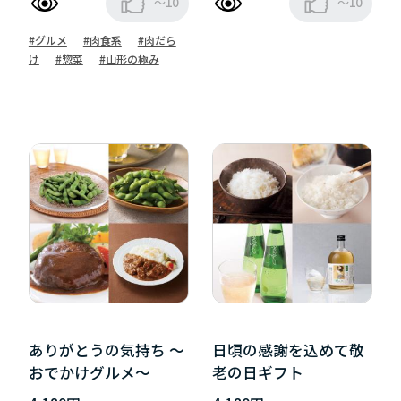
～10
～10
#グルメ
#肉食系
#肉だら
け
#惣菜
#山形の極み
ありがとうの気持ち ～
日頃の感謝を込めて敬
おでかけグルメ～
老の日ギフト