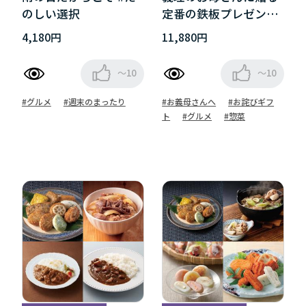
のしい選択
定番の鉄板プレゼント
集
4,180円
11,880円
～10
～10
#グルメ
#週末のまったり
#お義母さんへ
#お詫びギフ
ト
#グルメ
#惣菜