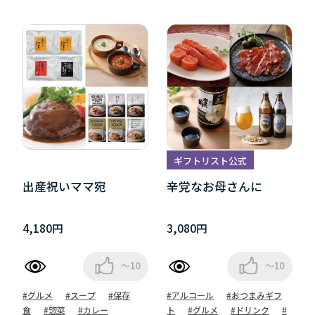
ギフトリスト公式
出産祝いママ宛
辛党なお母さんに
4,180円
3,080円
～10
～10
#グルメ
#スープ
#保存
#アルコール
#おつまみギフ
食
#惣菜
#カレー
ト
#グルメ
#ドリンク
#