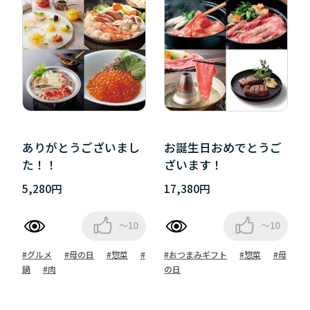
ありがとうございまし
お誕生日おめでとうご
た！！
ざいます！
5,280円
17,380円
～10
～10
#グルメ
#母の日
#惣菜
#
#おつまみギフト
#惣菜
#母
鍋
#肉
の日