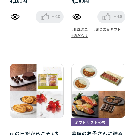
4,180円
4,180円
～10
～10
#和風惣菜
#おつまみギフト
#肉だらけ
ギフトリスト公式
雨の日だからこそ #た
義理のお母さんに贈る