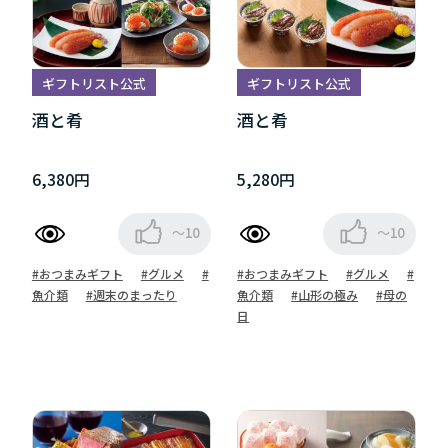
ギフトリスト公式
ギフトリスト公式
酒と肴
酒と肴
6,380円
5,280円
～10
～10
#おつまみギフト
#グルメ
#
#おつまみギフト
#グルメ
#
魚介類
#週末のまったり
魚介類
#山形の極み
#母の
日