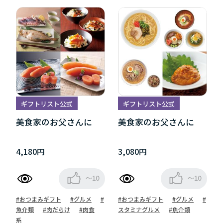
ギフトリスト公式
ギフトリスト公式
美食家のお父さんに
美食家のお父さんに
4,180円
3,080円
～10
～10
#おつまみギフト
#グルメ
#
#おつまみギフト
#グルメ
#
魚介類
#肉だらけ
#肉食
スタミナグルメ
#魚介類
系