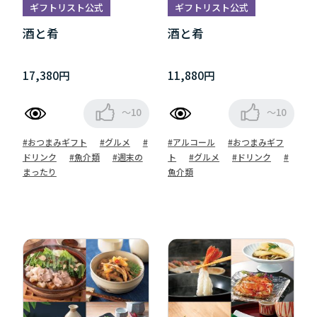
ギフトリスト公式
ギフトリスト公式
酒と肴
酒と肴
17,380円
11,880円
～10
～10
#おつまみギフト
#グルメ
#
#アルコール
#おつまみギフ
ドリンク
#魚介類
#週末の
ト
#グルメ
#ドリンク
#
まったり
魚介類