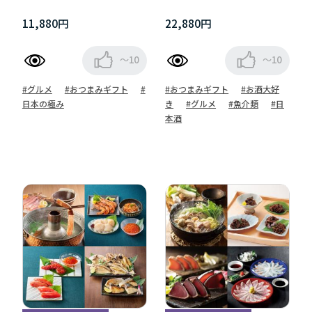
11,880円
22,880円
～10
～10
#グルメ
#おつまみギフト
#
#おつまみギフト
#お酒大好
日本の極み
き
#グルメ
#魚介類
#日
本酒