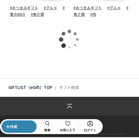
#おつまみギフト
#グルメ
#
#おつまみギフト
#グルメ
#
夏のBBQ
#魚介類
魚介類
#肉
読
み
込
み
中
GIFTLIST（eGift）TOP
ギフト検索
作成
検索
お気に入り
ログイン