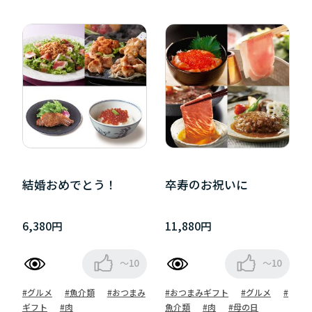
結婚おめでとう！
卒寿のお祝いに
6,380円
11,880円
～10
～10
#グルメ
#魚介類
#おつまみ
#おつまみギフト
#グルメ
#
ギフト
#肉
魚介類
#肉
#母の日