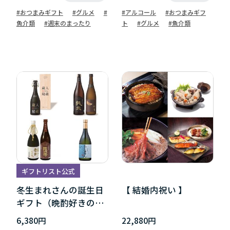
#おつまみギフト
#グルメ
#
#アルコール
#おつまみギフ
魚介類
#週末のまったり
ト
#グルメ
#魚介類
ギフトリスト公式
冬生まれさんの誕生日
【 結婚内祝い 】
ギフト（晩酌好きの方
へ）
6,380円
22,880円