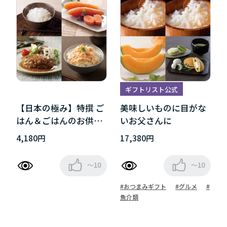
ギフトリスト公式
【日本の極み】特撰 ご
美味しいものに目がな
はん＆ごはんのお供ギ
いお父さんに
フト
4,180円
17,380円
～10
～10
#おつまみギフト
#グルメ
#
魚介類